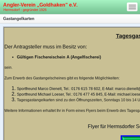
—
Angler-Verein „Goldhaken“ e.V.
—
—
Hermsdorf - gegründet 1926
Gastangelkarten
Tagesgas
Der Antragsteller muss im Besitz von:
Gültigen Fischereischein
A (Angelfischerei)
sein.
Zum Erwerb des Gastangelscheines gibt es folgende Möglichkeiten:
Sportfreund Marco Dienelt, Tel.: 0176 615 78 602, E-Mail: marco.dienel
Sportfreund Michael Loeser, Tel.: 0176 477 45 845, E-Mail: michael.lo
Tagesgastangelkarten sind zu den Öffnungszeiten, Sonntags 10 bis 14 Uhr
Weitere Informationen erhaltet Ihr in Form eines Flyers beim Erwerb des Tages
Flyer für Hermsdorfer S