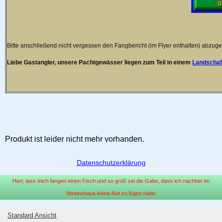
Bitte anschließend nicht vergessen den Fangbericht (im Flyer enthalten) abzug
Liebe Gastangler, unsere Pachtgewässer liegen zum Teil in einem
Landschaf
Produkt ist leider nicht mehr vorhanden.
Datenschutzerklärung
Herr, lass mich fangen einen Fisch und so groß sei die Gabe, dass ich nachher im
Vereinshaus keine Not zu lügen habe.
Standard Ansicht