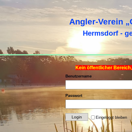
Angler-Verein „
Hermsdorf - g
Kein öffentlicher Bereich
Benutzername
Passwort
Eingeloggt bleiben