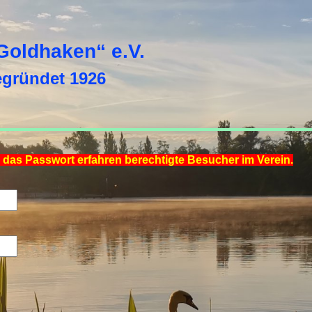
Goldhaken“ e.V.
egründet 1926
, das Passwort erfahren berechtigte Besucher im Verein.